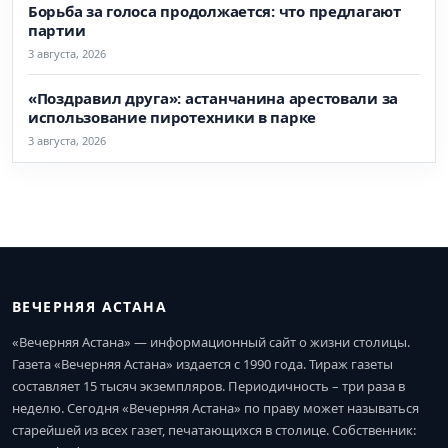
Борьба за голоса продолжается: что предлагают
партии
3 августа, 2026
«Поздравил друга»: астанчанина арестовали за
использование пиротехники в парке
3 августа, 2026
ВЕЧЕРНЯЯ АСТАНА
«Вечерняя Астана» — информационный сайт о жизни столицы.
Газета «Вечерняя Астана» издается с 1990 года. Тираж газеты
составляет 15 тысяч экземпляров. Периодичность – три раза в
неделю. Сегодня «Вечерняя Астана» по праву может называться
старейшей из всех газет, печатающихся в столице. Собственник: