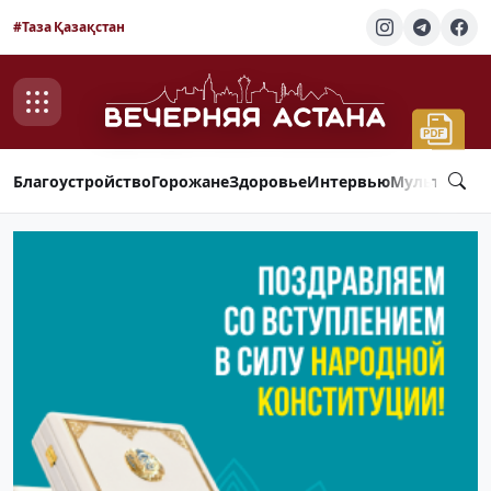
#Таза Қазақстан
Благоустройство
Горожане
Здоровье
Интервью
Мультимед