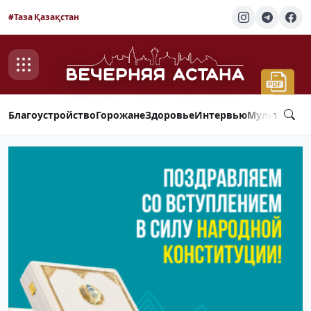
#Таза Қазақстан
Благоустройство
Горожане
Здоровье
Интервью
Мультимед