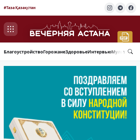
#Таза Қазақстан
Благоустройство
Горожане
Здоровье
Интервью
Мультимед