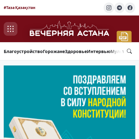
#Таза Қазақстан
Благоустройство
Горожане
Здоровье
Интервью
Мультимед