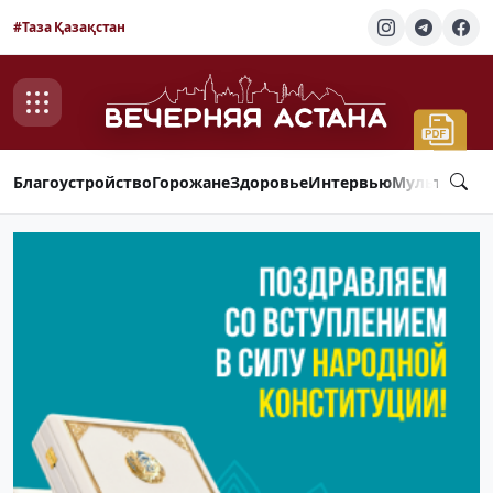
#Таза Қазақстан
Благоустройство
Горожане
Здоровье
Интервью
Мультимед