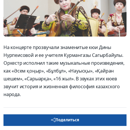
На концерте прозвучали знаменитые кюи Дины
Нурпеисовой и ее учителя Курмангазы Сагырбайулы.
Оркестр исполнил такие музыкальные произведения,
как «Әсем қоңыр», «Бұлбұл», «Науысқы», «Қайран
шешем», «Сарыарқа», «16 жыл». В звуках этих кюев
звучит история и жизненная философия казахского
народа.
Поделиться