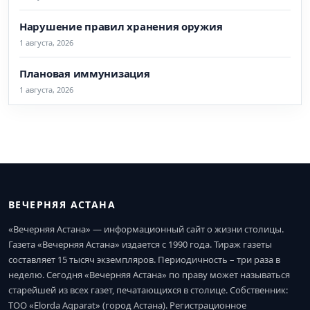
Нарушение правил хранения оружия
1 августа, 2026
Плановая иммунизация
1 августа, 2026
ВЕЧЕРНЯЯ АСТАНА
«Вечерняя Астана» — информационный сайт о жизни столицы.
Газета «Вечерняя Астана» издается с 1990 года. Тираж газеты
составляет 15 тысяч экземпляров. Периодичность – три раза в
неделю. Сегодня «Вечерняя Астана» по праву может называться
старейшей из всех газет, печатающихся в столице. Собственник:
ТОО «Elorda Aqparat» (город Астана). Регистрационное