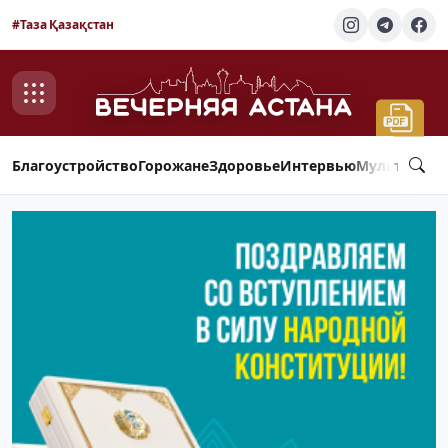
#Таза Қазақстан
Благоустройство
Горожане
Здоровье
Интервью
Мультимед