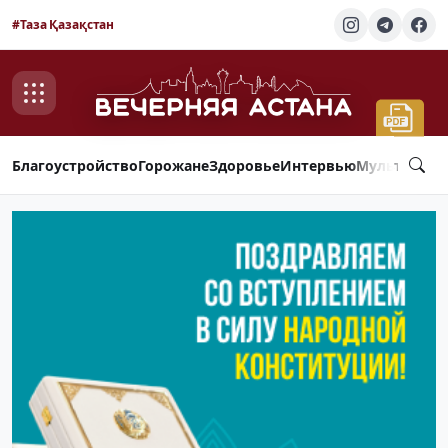
#Таза Қазақстан
Благоустройство
Горожане
Здоровье
Интервью
Мультимед