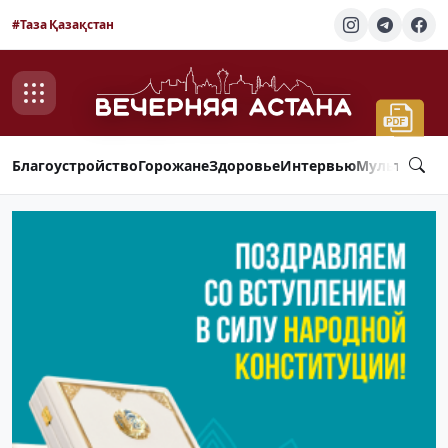
#Таза Қазақстан
Благоустройство
Горожане
Здоровье
Интервью
Мультимед