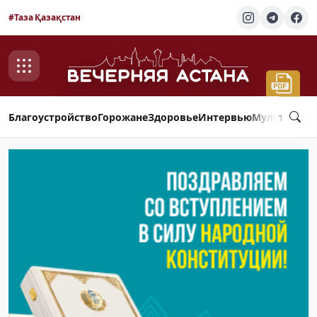
#Таза Қазақстан
Благоустройство
Горожане
Здоровье
Интервью
Мультимед