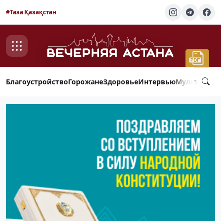
#Таза Қазақстан
Благоустройство
Горожане
Здоровье
Интервью
Мультимед