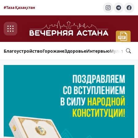
#Таза Қазақстан
Благоустройство
Горожане
Здоровье
Интервью
Мультимед