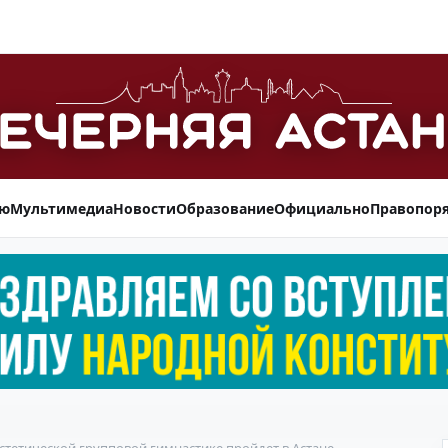
ью
Мультимедиа
Новости
Образование
Официально
Правопор
тетической групповой гимнастике пройдет в Астане