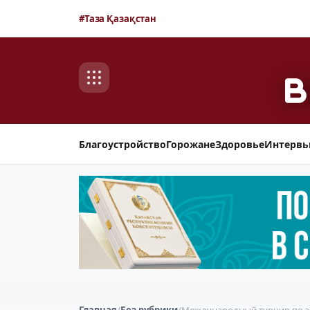
#Таза Қазақстан
Благоустройство
Горожане
Здоровье
Интерв
Главная
/
Без рубрики
/
Международный турнир по эс