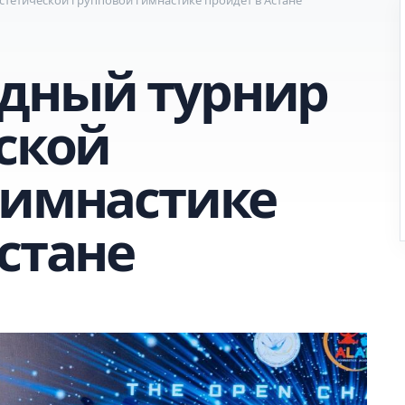
дный турнир
ской
гимнастике
стане