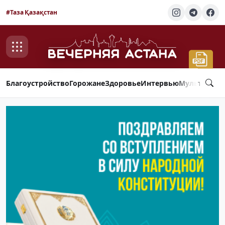
#Таза Қазақстан
Благоустройство
Горожане
Здоровье
Интервью
Мультимед