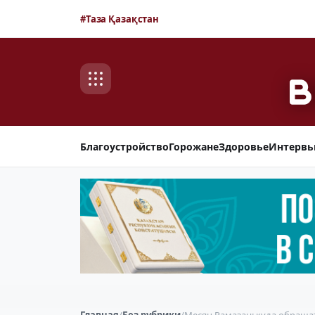
#Таза Қазақстан
Благоустройство
Горожане
Здоровье
Интерв
Главная
/
Без рубрики
/
Месяц Рамазан: куда обраща