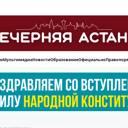
ью
Мультимедиа
Новости
Образование
Официально
Правопор
ться с вопросами