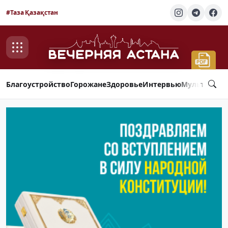
#Таза Қазақстан
Благоустройство
Горожане
Здоровье
Интервью
Мультимед