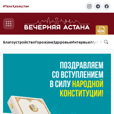
#Таза Қазақстан
Благоустройство
Горожане
Здоровье
Интервью
Мультимед