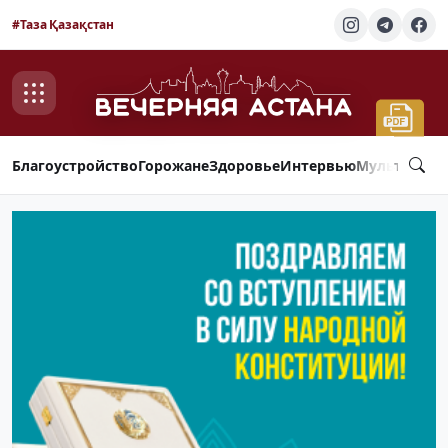
#Таза Қазақстан
Благоустройство
Горожане
Здоровье
Интервью
Мультимед