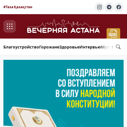
#Таза Қазақстан
Благоустройство
Горожане
Здоровье
Интервью
Мультимед