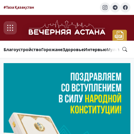
#Таза Қазақстан
Благоустройство
Горожане
Здоровье
Интервью
Мультимед