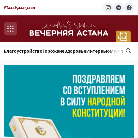
#Таза Қазақстан
Благоустройство
Горожане
Здоровье
Интервью
Мультимед