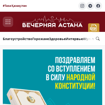
#Таза Қазақстан
Благоустройство
Горожане
Здоровье
Интервью
Мультимед