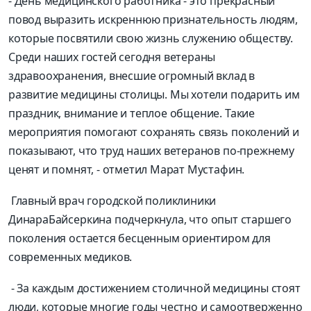
-
День медицинского работника
-
это прекрасный
повод выразить искреннюю признательность людям,
которые посвятили свою жизнь служению обществу.
Среди наших гостей сегодня ветераны
здравоохранения, внесшие огромный вклад в
развитие медицины столицы. Мы хотели подарить им
праздник, внимание и теплое общение. Такие
мероприятия помогают сохранять связь поколений и
показывают, что труд наших ветеранов по-прежнему
ценят и помнят,
-
отметил Марат Мустафин.
Главный врач городской поликлиники
Динар
а
Байсеркин
а
подчеркнул
а
, что опыт старшего
поколения остается бесценным ориентиром для
современных медиков.
-
За каждым достижением столичной медицины стоят
люди, которые многие годы честно и самоотверженно