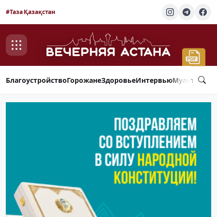
#Таза Қазақстан
Благоустройство
Горожане
Здоровье
Интервью
Мультимед