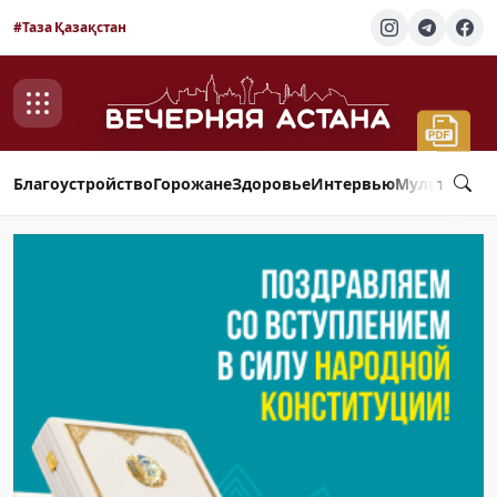
#Таза Қазақстан
Благоустройство
Горожане
Здоровье
Интервью
Мультимед