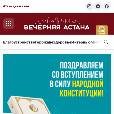
#Таза Қазақстан
Благоустройство
Горожане
Здоровье
Интервью
Мультимед