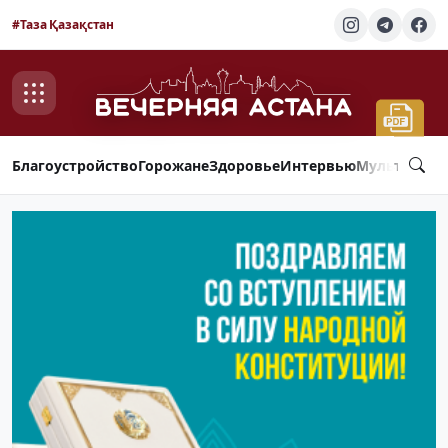
#Таза Қазақстан
Благоустройство
Горожане
Здоровье
Интервью
Мультимед