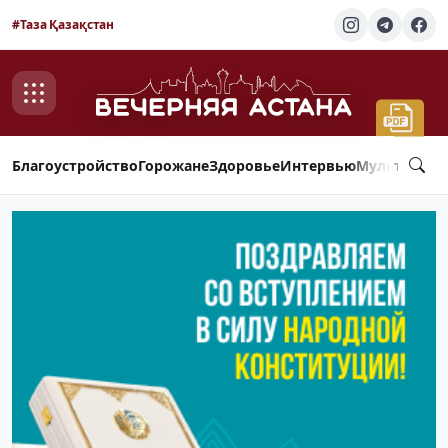
#Таза Қазақстан
Благоустройство
Горожане
Здоровье
Интервью
Мультимед