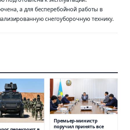
ючена, а для бесперебойной работы в
иализированную снегоуборочную технику.
Премьер-министр
поручил принять все
орог перекроют в