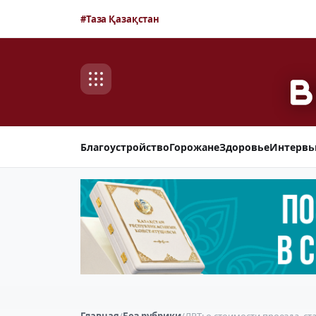
#Таза Қазақстан
Благоустройство
Горожане
Здоровье
Интерв
Главная
/
Без рубрики
/
ЛРТ: о стоимости проезда, с