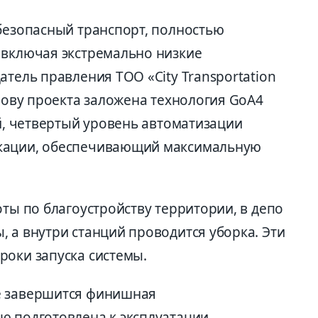
 безопасный транспорт, полностью
 включая экстремально низкие
атель правления ТОО «City Transportation
снову проекта заложена технология GoA4
ий, четвертый уровень автоматизации
икации, обеспечивающий максимальную
оты по благоустройству территории, в депо
 а внутри станций проводится уборка. Эти
роки запуска системы.
е завершится финишная
ю подготовлена к эксплуатации.