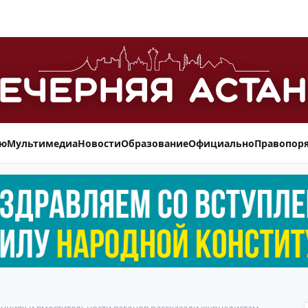
ью
Мультимедиа
Новости
Образование
Официально
Правопор
танциях и вместительности вагонов рассказали журналистам