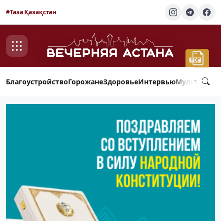
#Таза Қазақстан
Благоустройство
Горожане
Здоровье
Интервью
Мультимед