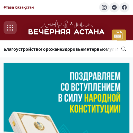
#Таза Қазақстан
Благоустройство
Горожане
Здоровье
Интервью
Мультимед