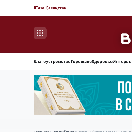
#Таза Қазақстан
Благоустройство
Горожане
Здоровье
Интерв
Главная
/
Без рубрики
/
Летний беговой сезон «Esil 