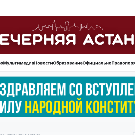
ью
Мультимедиа
Новости
Образование
Официально
Правопор
RUN» открыли в Астане