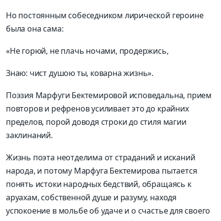
Но постоянным собеседником лирической героине
была она сама:
«Не горюй, не плачь ночами, продержись,
Знаю: чист душою ты, коварна жизнь».
Поэзия Марфуги Бектемировой исповедальна, прием
повторов и рефренов усиливает это до крайних
пределов, порой доводя строки до стиля магии
заклинаний.
Жизнь поэта неотделима от страданий и исканий
народа, и потому Марфуга Бектемирова пытается
понять истоки народных бедствий, обращаясь к
аруахам, собственной душе и разуму, находя
успокоение в мольбе об удаче и о счастье для своего