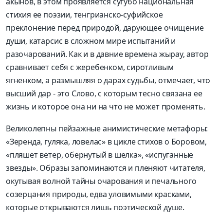
акынов, в этом проявляется сугубо национальная
стихия ее поэзии, тенгрианско-суфийское
преклонение перед природой, дарующее очищение
души, катарсис в сложном мире испытаний и
разочарований. Как и в давние времена жырау, автор
сравнивает себя с жеребенком, сиротливым
ягненком, а размышляя о дарах судьбы, отмечает, что
высший дар - это Слово, с которым тесно связана ее
жизнь и которое она ни на что не может променять.
Великолепны пейзажные анимистические метафоры:
«Зеренда, гуляка, ловелас» в цикле стихов о Боровом,
«пляшет ветер, обернутый в шелка», «испуганные
звезды». Образы запоминаются и пленяют читателя,
окутывая волной тайны очарования и печального
созерцания природы, едва уловимыми красками,
которые открываются лишь поэтической душе.