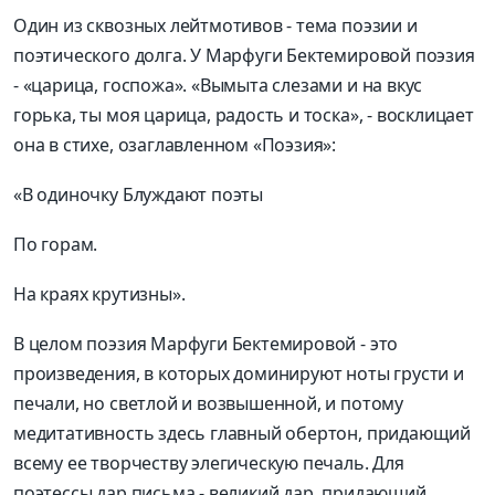
Один из сквозных лейтмотивов - тема поэзии и
поэтического долга. У Марфуги Бектемировой поэзия
- «царица, госпожа». «Вымыта слезами и на вкус
горька, ты моя царица, радость и тоска», - восклицает
она в стихе, озаглавленном «Поэзия»:
«В одиночку Блуждают поэты
По горам.
На краях крутизны».
В целом поэзия Марфуги Бектемировой - это
произведения, в которых доминируют ноты грусти и
печали, но светлой и возвышенной, и потому
медитативность здесь главный обертон, придающий
всему ее творчеству элегическую печаль. Для
поэтессы дар письма - великий дар, придающий