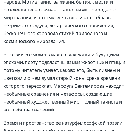
народа. Мотив таинства жизни, бытия, смерти и
рождения тесно связан с таинствами природного
мироздания, и потому здесь возникают образы
незримого колдуна, летаргического сновидения,
бесконечного хоровода стихий природного и
космического мироздания.
В поэзии возможен диалог с далекими и будущими
эпохами, поэту подвластны языки животных и птиц, и
потому читатель узнает, каково это, быть ливнем и
цветком и о чем думал старый конь, «река времени
которого пересохла». Марфуга Бектемирова находит
необычные сравнения и метафоры, создающие
необычный художественный мир, полный таинств и
волшебства озарений.
Время и пространство ее натурфилософской поэзии
бесконечно, в единой спирали движутся жизнь и