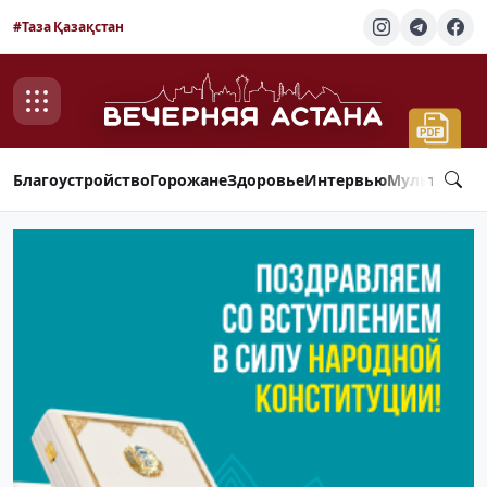
#Таза Қазақстан
Благоустройство
Горожане
Здоровье
Интервью
Мультимед