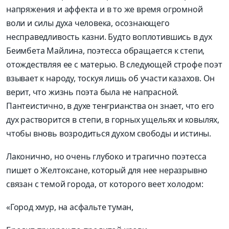
напряжения и аффекта и в то же время огромной
воли и силы духа человека, осознающего
несправедливость казни. Будто воплотившись в дух
Беимбета Майлина, поэтесса обращается к степи,
отождествляя ее с матерью. В следующей строфе поэт
взывает к народу, тоскуя лишь об участи казахов. Он
верит, что жизнь поэта была не напрасной.
Пантеистично, в духе тенгрианства он знает, что его
дух растворится в степи, в горных ущельях и ковылях,
чтобы вновь возродиться духом свободы и истины.
Лаконично, но очень глубоко и трагично поэтесса
пишет о Желтоксане, который для нее неразрывно
связан с темой города, от которого веет холодом:
«Город хмур, на асфальте туман,