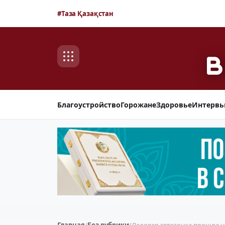
#Таза Қазақстан
Благоустройство
Горожане
Здоровье
Интерв
Главная
/
Без рубрики
/
Ледовая автогонка прошла на