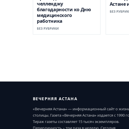
челленджу
Астане 
благодарности ко Дню
БЕЗ РУБРИ
медицинского
работника
БЕЗ РУБРИКИ
ВЕЧЕРНЯЯ АСТАНА
«Вечерняя Астана» — информационный сайт о жизн
столицы. Газета «Вечерняя Астана» издается с 1990 г
Тираж газеты составляет 15 тысяч экземпляров.
Периодичность – три раза в неделю. Сегодня