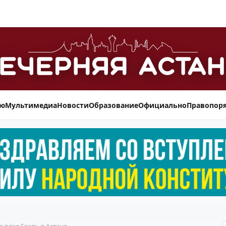
ью
Мультимедиа
Новости
Образование
Официально
Правопор
 реке Есиль в Астане