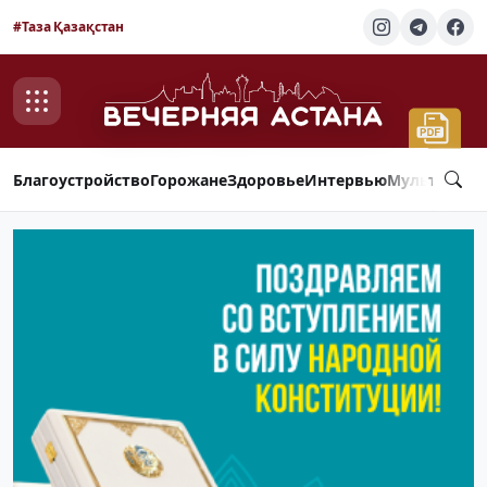
#Таза Қазақстан
Благоустройство
Горожане
Здоровье
Интервью
Мультимед