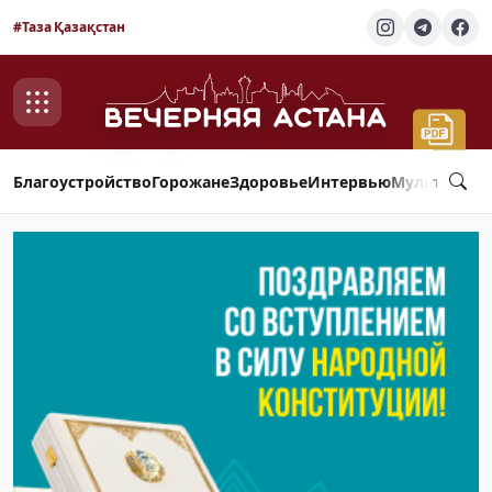
#Таза Қазақстан
Благоустройство
Горожане
Здоровье
Интервью
Мультимед