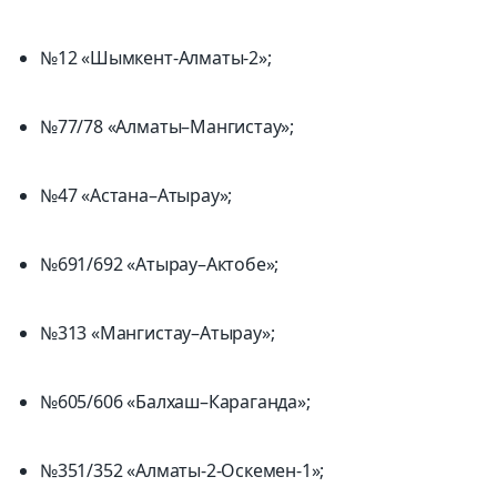
№12 «Шымкент-Алматы-2»;
№77/78 «Алматы–Мангистау»;
№47 «Астана–Атырау»;
№691/692 «Атырау–Актобе»;
№313 «Мангистау–Атырау»;
№605/606 «Балхаш–Караганда»;
№351/352 «Алматы-2-Оскемен-1»;