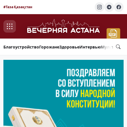
#Таза Қазақстан
Благоустройство
Горожане
Здоровье
Интервью
Мультимед