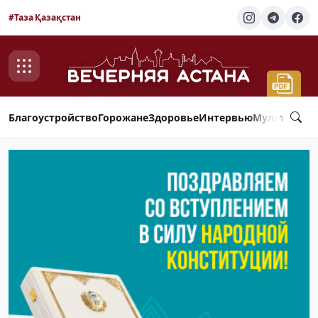
#Таза Қазақстан
Благоустройство
Горожане
Здоровье
Интервью
Мультимед