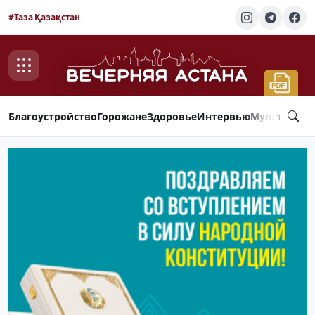
#Таза Қазақстан
Благоустройство
Горожане
Здоровье
Интервью
Мультимед