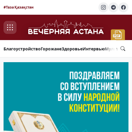
#Таза Қазақстан
Благоустройство
Горожане
Здоровье
Интервью
Мультимед