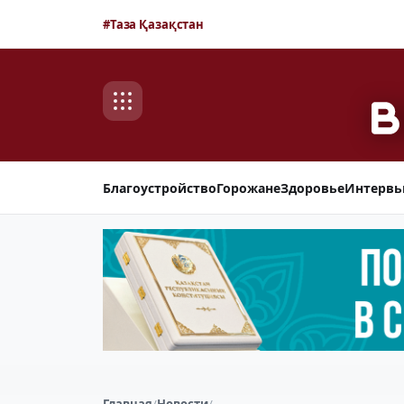
#Таза Қазақстан
Благоустройство
Горожане
Здоровье
Интерв
Главная
/
Новости
/