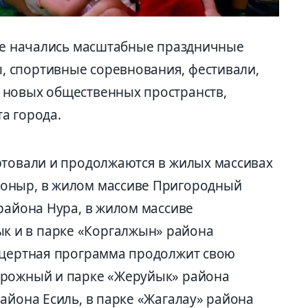
ане начались масштабные праздничные
 спортивные соревнования, фестивали,
 новых общественных пространств,
а города.
ртовали и продолжаются в жилых массивах
оныр, в жилом массиве Пригородный
района Нура, в жилом массиве
 и в парке «Коргалжын» района
нцертная программа продолжит свою
орожный и парке «Жеруйык» района
айона Есиль, в парке «Жагалау» района