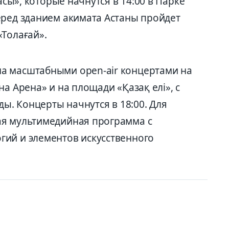
асы», которые начнутся в 14:00 в Парке
еред зданием акимата Астаны пройдет
«Толағай».
а масштабными open-air концертами на
а Арена» и на площади «Қазақ елі», с
ды. Концерты начнутся в 18:00. Для
ая мультимедийная программа с
ий и элементов искусственного