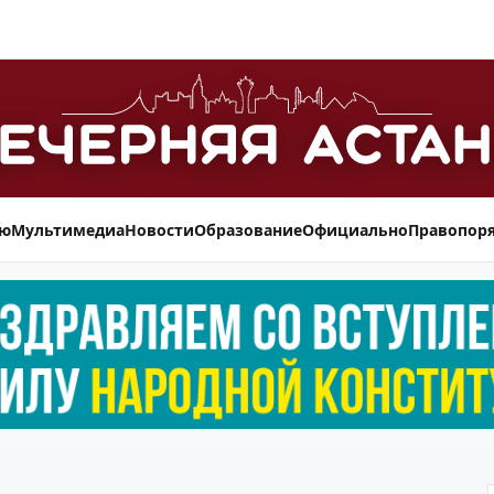
ью
Мультимедиа
Новости
Образование
Официально
Правопор