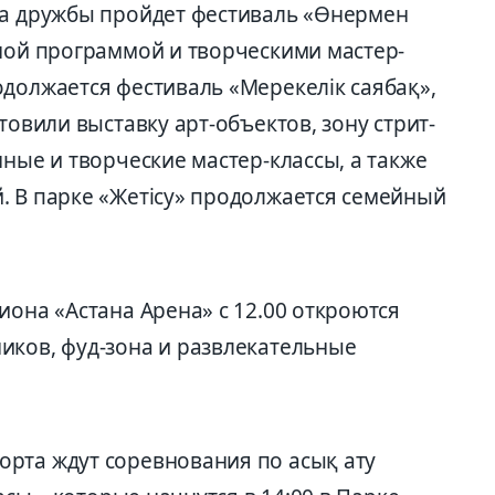
ма дружбы пройдет фестиваль «Өнермен
тной программой и творческими мастер-
должается фестиваль «Мерекелік саябақ»,
товили выставку арт-объектов, зону стрит-
нные и творческие мастер-классы, а также
. В парке «Жетісу» продолжается семейный
иона «Астана Арена» с 12.00 откроются
иков, фуд-зона и развлекательные
рта ждут соревнования по асық ату