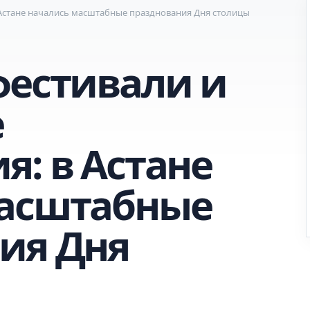
 Астане начались масштабные празднования Дня столицы
фестивали и
е
я: в Астане
масштабные
ия Дня