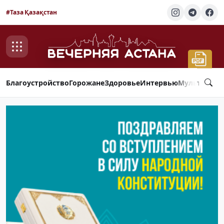
#Таза Қазақстан
Благоустройство
Горожане
Здоровье
Интервью
Мультимед