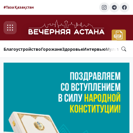
#Таза Қазақстан
Благоустройство
Горожане
Здоровье
Интервью
Мультимед