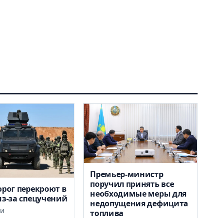
Премьер-министр
поручил принять все
орог перекроют в
необходимые меры для
из-за спецучений
недопущения дефицита
КИ
топлива