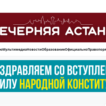
ью
Мультимедиа
Новости
Образование
Официально
Правопор