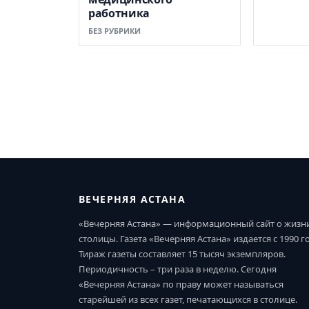
работника
БЕЗ РУБРИКИ
ВЕЧЕРНЯЯ АСТАНА
«Вечерняя Астана» — информационный сайт о жизн
столицы. Газета «Вечерняя Астана» издается с 1990 г
Тираж газеты составляет 15 тысяч экземпляров.
Периодичность – три раза в неделю. Сегодня
«Вечерняя Астана» по праву может называться
старейшей из всех газет, печатающихся в столице.