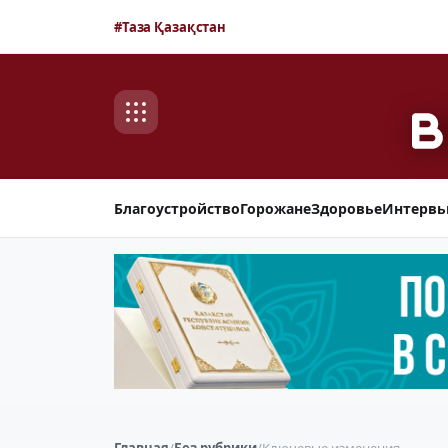
#Таза Қазақстан
Благоустройство
Горожане
Здоровье
Интерв
Главная
/
Без рубрики
/
Ключевые изменения