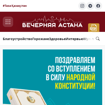
#Таза Қазақстан
Благоустройство
Горожане
Здоровье
Интервью
Мультимед