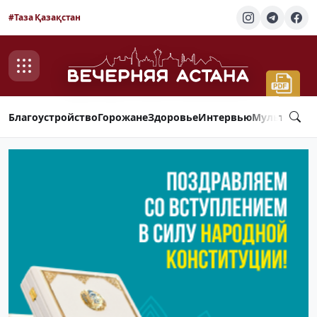
#Таза Қазақстан
Благоустройство
Горожане
Здоровье
Интервью
Мультимед