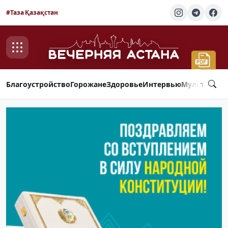
#Таза Қазақстан
Благоустройство
Горожане
Здоровье
Интервью
Мультимед