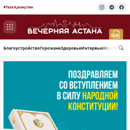
#Таза Қазақстан
Благоустройство
Горожане
Здоровье
Интервью
Мультимед