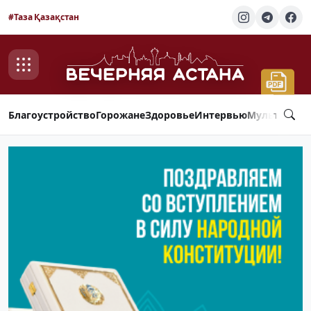
#Таза Қазақстан
Благоустройство
Горожане
Здоровье
Интервью
Мультимед