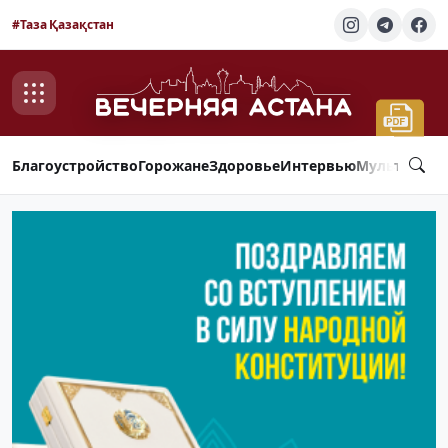
#Таза Қазақстан
Благоустройство
Горожане
Здоровье
Интервью
Мультимед