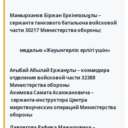
Мамырханов Біржан Еркінғазыұлы –
сержанта танкового батальона войсковой
части 30217 Министерства обороны;
медалью «Жауынгерлік ерлігі үшін»
Ағыбай Абылай Ержанұлы – командира
отделения войсковой части 32388
Министерства обороны
Акимова Самата Асанжановича –
сержанта-инструктора Центра
миротворческих операций Министерства
обороны
Давлетова Рафика Мажидовича –