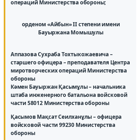
операций Министерства обороны;
орденом «Айбын» II степени имени
Бауыржана Момышулы
Аппазова Сухраба Тохтыкожаевича –
старшего офицера – преподавателя Центра
миротворческих операций Министерства
обороны
Кәмен Бауыржан Қасымұлы – начальника
штаба инженерного батальона войсковой
части 58012 Министерства обороны
Қасымов Мақсат Сеилханұлы – офицера
войсковой части 99230 Министерства
обороны