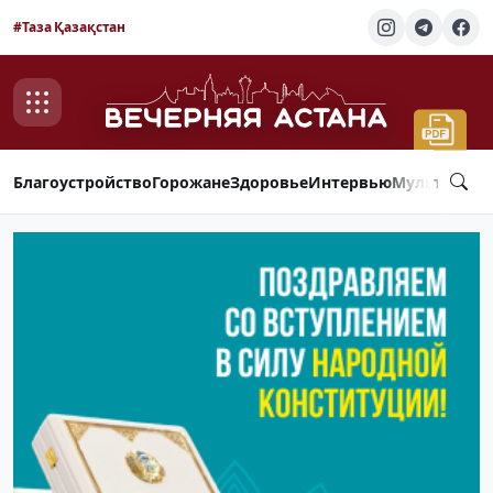
#Таза Қазақстан
Благоустройство
Горожане
Здоровье
Интервью
Мультимед