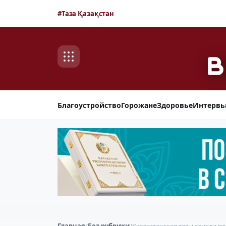
#Таза Қазақстан
Благоустройство
Горожане
Здоровье
Интерв
Главная
/
Без рубрики
/
Казахстанская тазы заняла п