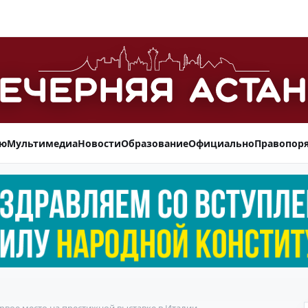
ью
Мультимедиа
Новости
Образование
Официально
Правопор
ервое место на престижной выставке в Италии